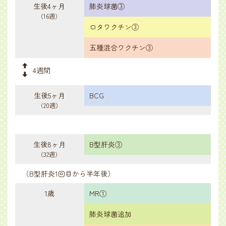
生後4ヶ月
肺炎球菌③
（16週）
ロタワクチン③
五種混合ワクチン③
4週間
生後5ヶ月
BCG
（20週）
生後8ヶ月
B型肝炎③
（32週）
（B型肝炎1回目から半年後）
1歳
MR①
肺炎球菌追加