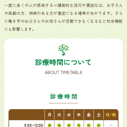
一度に多くの人が感染する＝爆発的な流行や蔓延化は、お子さん
や高齢の方、持病のある方が重症になる確率があがります。さら
に働き手のお父さんやお母さんが活動できなくなるなど社会機能
にも影響します。
診療時間について
ABOUT TIMETABLE
診療時間
月
火
水
木
金
土
日/祝
9:00~12:00
●
●
●
●
●
●
ー